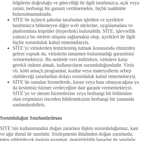
bilgilerin doğruluğu ve güncelliği ile ilgili tarafımızca, açık veya
zımni, herhangi bir garanti verilmemekte, hiçbir taahhütte
bulunulmamaktadır.
SİTE’de üçüncü şahıslar tarafından işletilen ve içerikleri
tarafımızca bilinmeyen diğer web sitelerine, uygulamalara ve
platformlara köprüler (hyperlink) bulunabilir. SİTE, işlevsellik
yalnızca bu sitelere ulaşımı sağlamakta olup, içerikleri ile ilgili
hiçbir sorumluluk kabul etmemekteyiz.
SİTE’yi virüslerden temizlenmiş tutmak konusunda elimizden
geleni yapsak da, virüslerin tamamen bulunmadığı garantisini
vermemekteyiz. Bu nedenle veri indirirken, virüslere karşı
gerekli önlemi almak, kullanıcıların sorumluluğundadır. Virüs
vb. kötü amaçlı programlar, kodlar veya materyallerin sebep
olabileceği zararlardan dolayı sorumluluk kabul etmemekteyiz.
SİTE’de sunulan hizmetlerde, kusur veya hata olmayacağına ya
da kesintisiz hizmet verileceğine dair garanti vermemekteyiz.
SİTE’ye ve sitenin hizmetlerine veya herhangi bir bölümüne
olan erişiminizi önceden bildirmeksizin herhangi bir zamanda
sonlandırabiliriz.
Sorumluluğun Sınırlandırılması
SİTE’nin kullanımından doğan zararlara ilişkin sorumluluğumuz, kast
ve ağır ihmal ile sınırlıdır. Sözleşmenin ihlalinden doğan zararlarda,
talep edilebilecek toplam tazminat, öngörülebilir hasarlar ile sınırlıdır.