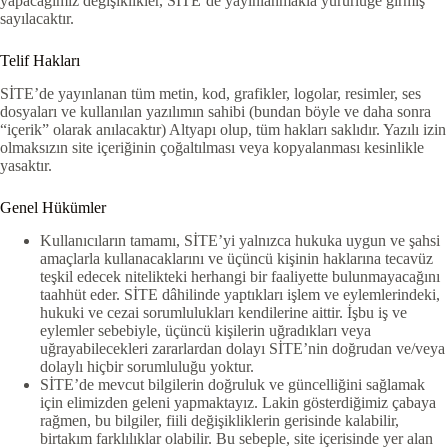
yapacağımız değişiklikler, SİTE’de yayınlanmakla yürürlüğe girmiş
sayılacaktır.
Telif Hakları
SİTE’de yayınlanan tüm metin, kod, grafikler, logolar, resimler, ses
dosyaları ve kullanılan yazılımın sahibi (bundan böyle ve daha sonra
“içerik” olarak anılacaktır) Altyapı olup, tüm hakları saklıdır. Yazılı izin
olmaksızın site içeriğinin çoğaltılması veya kopyalanması kesinlikle
yasaktır.
Genel Hükümler
Kullanıcıların tamamı, SİTE’yi yalnızca hukuka uygun ve şahsi
amaçlarla kullanacaklarını ve üçüncü kişinin haklarına tecavüz
teşkil edecek nitelikteki herhangi bir faaliyette bulunmayacağını
taahhüt eder. SİTE dâhilinde yaptıkları işlem ve eylemlerindeki,
hukuki ve cezai sorumlulukları kendilerine aittir. İşbu iş ve
eylemler sebebiyle, üçüncü kişilerin uğradıkları veya
uğrayabilecekleri zararlardan dolayı SİTE’nin doğrudan ve/veya
dolaylı hiçbir sorumluluğu yoktur.
SİTE’de mevcut bilgilerin doğruluk ve güncelliğini sağlamak
için elimizden geleni yapmaktayız. Lakin gösterdiğimiz çabaya
rağmen, bu bilgiler, fiili değişikliklerin gerisinde kalabilir,
birtakım farklılıklar olabilir. Bu sebeple, site içerisinde yer alan