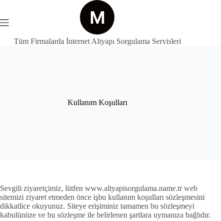
Skip
to
content
Tüm Firmalarda İnternet Altyapı Sorgulama Servisleri
Kullanım Koşulları
Sevgili ziyaretçimiz, lütfen www.altyapisorgulama.name.tr web
sitemizi ziyaret etmeden önce işbu kullanım koşulları sözleşmesini
dikkatlice okuyunuz. Siteye erişiminiz tamamen bu sözleşmeyi
kabulünüze ve bu sözleşme ile belirlenen şartlara uymanıza bağlıdır.