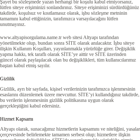
Şayet bu sözleşmede yazan herhangi bir koşulu kabul etmiyorsanız,
lütfen siteye erişiminizi sonlandırınız. Siteye erişiminizi sürdürdüğünüz
takdirde, koşulsuz ve kısıtlamasız olarak, işbu sözleşme metninin
tamamını kabul ettiğinizin, tarafımızca varsayılacağını lütfen
unutmayınız.
www.altyapisorgulama.name.tr web sitesi Altyapı tarafından
yönetilmekte olup, bundan sonra SİTE olarak anılacaktır. İşbu siteye
ilişkin Kullanım Koşulları, yayınlanmakla yürürlüğe girer. Değişiklik
yapma hakkı, tek taraflı olarak SİTE’ye aittir ve SİTE üzerinden
güncel olarak paylaşılacak olan bu değişiklikleri, tüm kullanıcılarımız
baştan kabul etmiş sayılır.
Gizlilik
Gizlilik, ayrı bir sayfada, kişisel verilerinizin tarafımızca işlenmesinin
esaslarını düzenlemek üzere mevcuttur. SİTE’yi kullandığınız takdirde,
bu verilerin işlenmesinin gizlilik politikasına uygun olarak
gerçekleştiğini kabul edersiniz.
Hizmet Kapsamı
Altyapı olarak, sunacağımız hizmetlerin kapsamını ve niteliğini, yasalar
çerçevesinde belirlemekte tamamen serbest olup; hizmetlere ilişkin