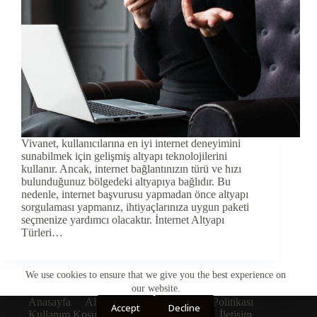
Vivanet, kullanıcılarına en iyi internet deneyimini
sunabilmek için gelişmiş altyapı teknolojilerini
kullanır. Ancak, internet bağlantınızın türü ve hızı
bulunduğunuz bölgedeki altyapıya bağlıdır. Bu
nedenle, internet başvurusu yapmadan önce altyapı
sorgulaması yapmanız, ihtiyaçlarınıza uygun paketi
seçmenize yardımcı olacaktır. İnternet Altyapı
Türleri…
We use cookies to ensure that we give you the best experience on
our website.
Anasayfa
Altyapı Sorgulama
Çerez Politikası
Accept
Decline
Kullanım Koşulları
Gizlilik Politikası
İletişim