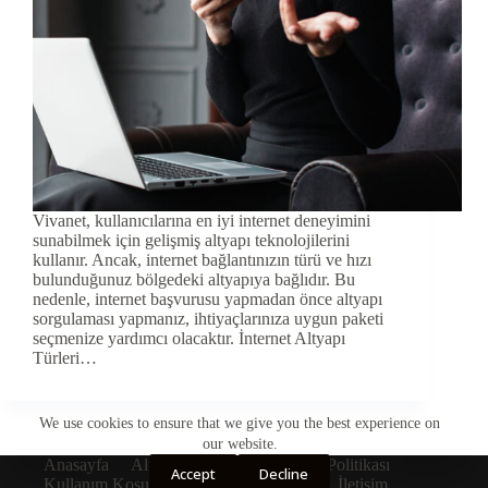
Vivanet, kullanıcılarına en iyi internet deneyimini
sunabilmek için gelişmiş altyapı teknolojilerini
kullanır. Ancak, internet bağlantınızın türü ve hızı
bulunduğunuz bölgedeki altyapıya bağlıdır. Bu
nedenle, internet başvurusu yapmadan önce altyapı
sorgulaması yapmanız, ihtiyaçlarınıza uygun paketi
seçmenize yardımcı olacaktır. İnternet Altyapı
Türleri…
We use cookies to ensure that we give you the best experience on
our website.
Anasayfa
Altyapı Sorgulama
Çerez Politikası
Accept
Decline
Kullanım Koşulları
Gizlilik Politikası
İletişim